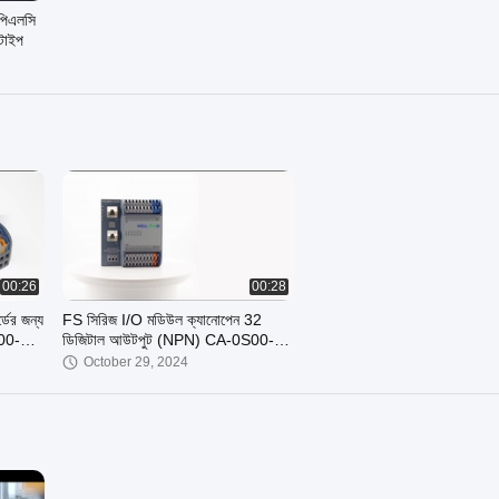
পিএলসি
 টাইপ
00:26
00:28
ডের জন্য
FS সিরিজ I/O মডিউল ক্যানোপেন 32
00-সি 2
ডিজিটাল আউটপুট (NPN) CA-0S00-
N0NN
October 29, 2024