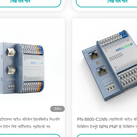
সেরা দাম পান
সেরা দাম পান
ভিডিও
াল অটোমেশন আইও মডিউল ট্রানজিস্টর পিএনপি
PN-8800-C1NN প্রোফিনেট আইও মড
াল টাইপ সিই সার্টিফাইড প্রফিনেট সহ
ডিজিটাল ইনপুট NPN PNP 8 ডিজিটাল