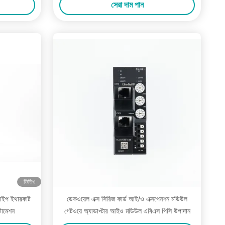
সেরা দাম পান
ভিডিও
টাইপ ইথারকাট
ডেকওয়েল এক্স সিরিজ কার্ড আই/ও এক্সপেনশন মডিউল
টোমেশন
গেটওয়ে অ্যাডাপ্টার আইও মডিউল এবিএস পিসি উপাদান