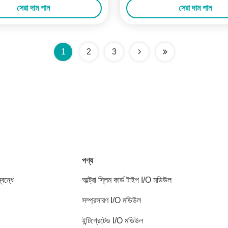
সেরা দাম পান
সেরা দাম পান
1
2
3
পণ্য
বন্ধে
আল্ট্রা স্লিম কার্ড টাইপ I/O মডিউল
সম্প্রসারণ I/O মডিউল
ইন্টিগ্রেটেড I/O মডিউল