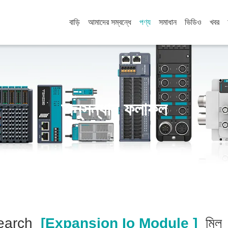
বাড়ি
আমাদের সম্বন্ধে
পণ্য
সমাধান
ভিডিও
খবর
অনুসন্ধান ফলাফল
earch
[expansion Io Module ]
মি