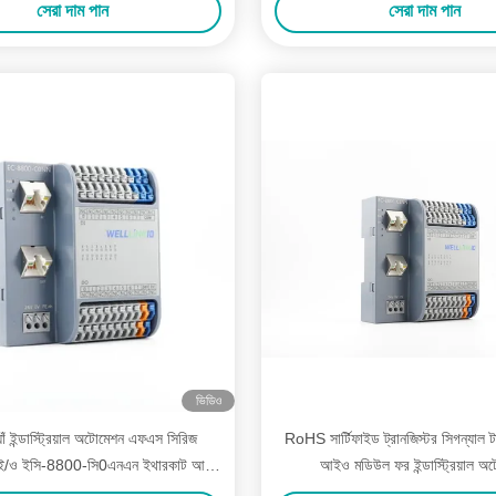
সেরা দাম পান
সেরা দাম পান
ভিডিও
াঁ ইন্ডাস্ট্রিয়াল অটোমেশন এফএস সিরিজ
RoHS সার্টিফাইড ট্রানজিস্টর সিগন্যাল 
ড আই/ও ইসি-8800-সি0এনএন ইথারকাট আইও
আইও মডিউল ফর ইন্ডাস্ট্রিয়াল অ
মডিউল