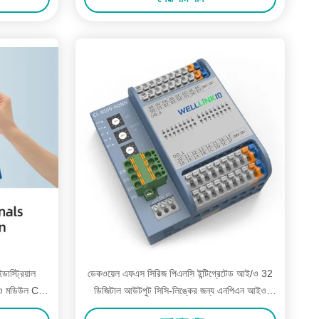
স্ট্রিয়াল
ডেকওয়েল এফএস সিরিজ পিএলসি ইন্টিগ্রেটেড আই/ও 32
/ও মডিউল CA-
ডিজিটাল আউটপুট সিসি-লিঙ্কের জন্য এনপিএন আইও
মডিউল