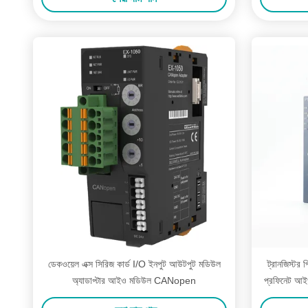
ডেকওয়েল এক্স সিরিজ কার্ড I/O ইনপুট আউটপুট মডিউল
ট্রানজিস্টর
অ্যাডাপ্টার আইও মডিউল CANopen
প্রফিনেট আইও