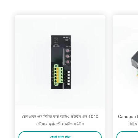
ডেকওয়েল এক্স সিরিজ কার্ড আই/ও মডিউল এক্স-1040
Canopen I
গেটওয়ে অ্যাডাপ্টার আইও মডিউল
সিরিজ ক
সেরা দাম পান