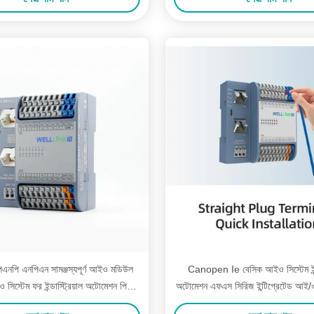
 পিএনপি এনপিএন সামঞ্জস্যপূর্ণ আইও মডিউল
Canopen Ie বেসিক আইও সিস্টেম ইন্ডা
 সিস্টেম ফর ইন্ডাস্ট্রিয়াল অটোমেশন পিএন
অটোমেশন এফএস সিরিজ ইন্টিগ্রেটেড আই
-8800-সি 1 এনএন
8800-C1NN আইও