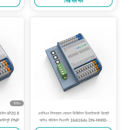
সেরা দাম পান
ভিডিও
িউল IP20 8
এনপিএন সিগন্যাল লেভেল ডিজিটাল ডিভাইসনেট রিমোট
 আউটপুট PNP
আইও মডিউল পিএলসি 16di16do DN-HH00-
C0NN