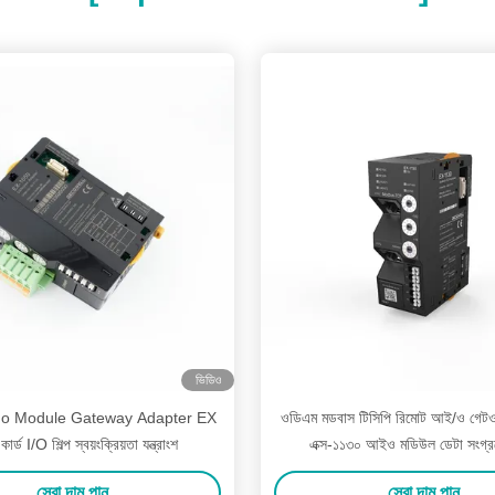
ভিডিও
o Module Gateway Adapter EX
ওডিএম মডবাস টিসিপি রিমোট আই/ও গেটওয়
ার্ড I/O শিল্প স্বয়ংক্রিয়তা যন্ত্রাংশ
এক্স-১১৩০ আইও মডিউল ডেটা সংগ্র
সেরা দাম পান
সেরা দাম পান