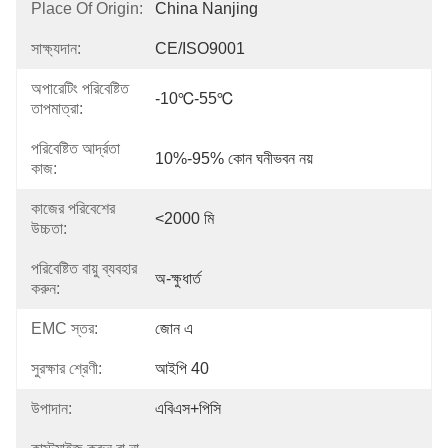
Place Of Origin:
China Nanjing
সাক্ষ্যদান:
CE/ISO9001
অপারেটিং পরিবেষ্টিত
-10℃-55℃
তাপমাত্রা:
পরিবেষ্টিত আর্দ্রতা
10%-95% কোন ঘনীভবন নয়
কাজ:
কাজের পরিবেশের
<2000 মি
উচ্চতা:
পরিবেষ্টিত বায়ু ব্যবহার
অ-ক্ষুধার্ত
করুন:
EMC স্তর:
জোন এ
সুরক্ষার শ্রেণী:
আইপি 40
উপাদান:
এবিএস+পিসি