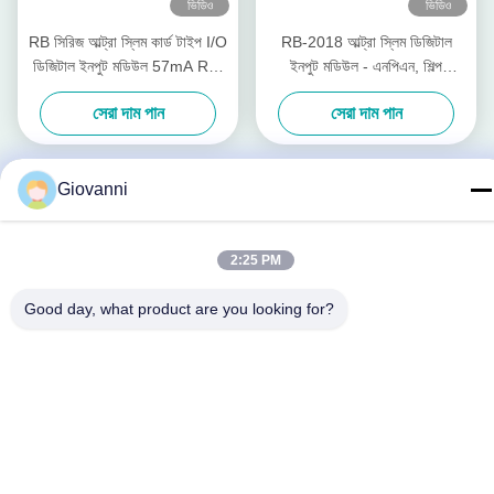
ভিডিও
ভিডিও
RB সিরিজ আল্ট্রা স্লিম কার্ড টাইপ I/O
RB-2018 আল্ট্রা স্লিম ডিজিটাল
ডিজিটাল ইনপুট মডিউল 57mA RB-
ইনপুট মডিউল - এনপিএন, শিল্প
200H কাস্টমাইজড
অটোমেশনের জন্য আরবি সিরিজের কার্ড
সেরা দাম পান
সেরা দাম পান
প্রকার I/O
Giovanni
2:25 PM
Good day, what product are you looking for?
সোশ্যাল মিডিয়া
দ্রুত যোগাযোগ