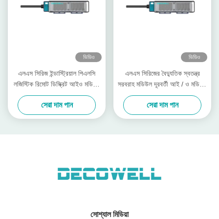
ভিডিও
ভিডিও
এলএস সিরিজ ইন্ডাস্ট্রিয়াল পিএলসি
এলএস সিরিজের বৈদ্যুতিক স্বতন্ত্র
লজিস্টিক রিমোট ডিস্ক্রিট আইও মডিউল
সরবরাহ মডিউল দূরবর্তী আই / ও মডিউল
এলএস-৪ডিআই৪ডিও-পি২এফএস
এলএস -8 ডিআই-এন 2 এফএস
সেরা দাম পান
সেরা দাম পান
সোশ্যাল মিডিয়া