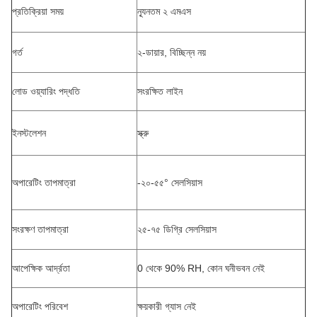
প্রতিক্রিয়া সময়
ন্যূনতম ২ এমএস
গর্ত
২-ডায়ার, বিচ্ছিন্ন নয়
লোড ওয়্যারিং পদ্ধতি
সংরক্ষিত লাইন
ইনস্টলেশন
স্ক্রু
অপারেটিং তাপমাত্রা
-২০-৫৫° সেলসিয়াস
সংরক্ষণ তাপমাত্রা
২৫-৭৫ ডিগ্রি সেলসিয়াস
আপেক্ষিক আর্দ্রতা
0 থেকে 90% RH, কোন ঘনীভবন নেই
অপারেটিং পরিবেশ
ক্ষয়কারী গ্যাস নেই