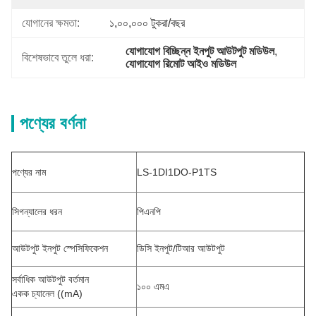
যোগানের ক্ষমতা:
১,০০,০০০ টুকরা/বছর
যোগাযোগ বিচ্ছিন্ন ইনপুট আউটপুট মডিউল
, 
বিশেষভাবে তুলে ধরা:
যোগাযোগ রিমোট আইও মডিউল
পণ্যের বর্ণনা
পণ্যের নাম
LS-1DI1DO-P1TS
সিগন্যালের ধরন
পিএনপি
আউটপুট ইনপুট স্পেসিফিকেশন
ডিসি ইনপুট/টিআর আউটপুট
সর্বাধিক আউটপুট বর্তমান
১০০ এমএ
একক চ্যানেল ((mA)