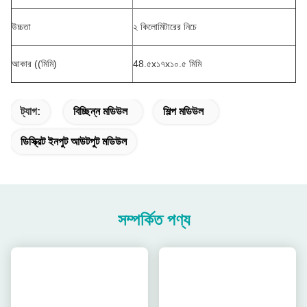
উচ্চতা
২ কিলোমিটারের নিচে
আকার ((মিমি)
48.৫x১৭x১০.৫ মিমি
ট্যাগ:
বিচ্ছিন্ন মডিউল
শিল্প মডিউল
ডিস্ক্রিট ইনপুট আউটপুট মডিউল
সম্পর্কিত পণ্য