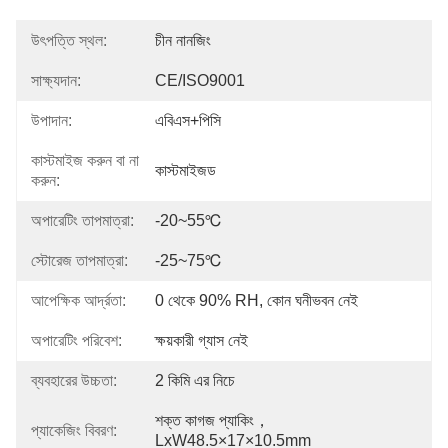
উৎপত্তি স্থল:
চীন নানজিং
সাক্ষ্যদান:
CE/ISO9001
উপাদান:
এবিএস+পিসি
কাস্টমাইজ করুন বা না
কাস্টমাইজড
করুন:
অপারেটিং তাপমাত্রা:
-20~55℃
স্টোরেজ তাপমাত্রা:
-25~75℃
আপেক্ষিক আর্দ্রতা:
0 থেকে 90% RH, কোন ঘনীভবন নেই
অপারেটিং পরিবেশ:
ক্ষয়কারী গ্যাস নেই
ব্যবহারের উচ্চতা:
2 কিমি এর নিচে
শক্ত কাগজ প্যাকিং，
প্যাকেজিং বিবরণ:
LxW48.5×17×10.5mm