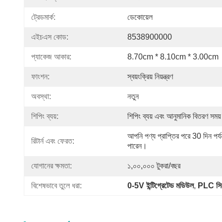
ট্রেডমার্ক:
ডেকোয়েল
এইচএস কোড:
8538900000
প্যাকেজ আকার:
8.70cm * 8.10cm * 3.00cm
ফাংশন:
স্বয়ংক্রিয় নিয়ন্ত্রণ
অবস্থা:
নতুন
শিপিং ব্যয়:
শিপিং ব্যয় এবং আনুমানিক বিতরণ সময়
আপনি পণ্য প্রাপ্তির পরে 30 দিন পর
রিটার্ন এবং ফেরত:
পারেন।
যোগানের ক্ষমতা:
১,০০,০০০ টুকরা/বছর
বিশেষভাবে তুলে ধরা:
0-5V ইন্টিগ্রেটেড মডিউল
, 
PLC সিস্