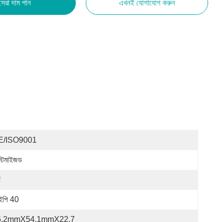
সেরা দাম পান
এখনই যোগাযোগ করুন
E/ISO9001
স্টমাইজড
ঁ
পি 40
6.2mmX54.1mmX22.7