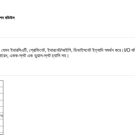
েশন মডিউল
কল যেমন ইথারসিএটি, প্রোফিনেট, ইথারনেট/আইপি, ডিভাইসনেট ইত্যাদি সমর্থন করে।I/O মড
ে পারেন, একক-স্লট এবং ডুয়াল-স্লট চ্যাসি সহ।
াস