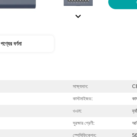
পণ্যের বর্ণনা
সাক্ষ্যদান:
C
কাস্টমাইজড:
কা
ওএম:
হ্যা
সুরক্ষার শ্রেণী:
আই
স্পেসিফিকেশন:
5