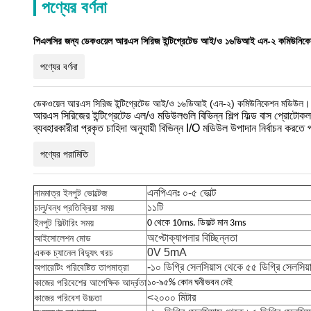
পণ্যের বর্ণনা
পিএলসির জন্য ডেকওয়েল আরএস সিরিজ ইন্টিগ্রেটেড আই/ও ১৬ডিআই এন-২ কমিউনিক
পণ্যের বর্ণনা
ডেকওয়েল আরএস সিরিজ ইন্টিগ্রেটেড আই/ও ১৬ডিআই (এন-২) কমিউনিকেশন মডিউল।
আরএস সিরিজের ইন্টিগ্রেটেড এল/ও মডিউলগুলি বিভিন্ন শিল্প ফিল্ড বাস প্রোটো
ব্যবহারকারীরা প্রকৃত চাহিদা অনুযায়ী বিভিন্ন I/O মডিউল উপাদান নির্বাচন করত
পণ্যের পরামিতি
এনপিএনঃ ০-৫ ভোল্ট
নামমাত্র ইনপুট ভোল্টেজ
১১টি
চালু/বন্ধ প্রতিক্রিয়া সময়
ইনপুট ফিল্টারিং সময়
0 থেকে 10ms. ডিফল্ট মান 3ms
অপ্টোক্যাপলার বিচ্ছিন্নতা
আইসোলেশন মোড
0V 5mA
একক চ্যানেল বিদ্যুৎ খরচ
-১০ ডিগ্রি সেলসিয়াস থেকে ৫৫ ডিগ্রি সেলসিয়
অপারেটিং পরিবেষ্টিত তাপমাত্রা
কাজের পরিবেশের আপেক্ষিক আর্দ্রতা
১০-৯৫% কোন ঘনীভবন নেই
<২০০০ মিটার
কাজের পরিবেশ উচ্চতা