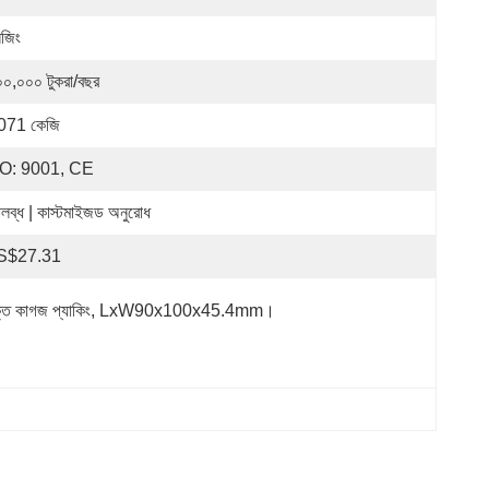
নজিং
০০,০০০ টুকরা/বছর
071 কেজি
O: 9001, CE
লব্ধ | কাস্টমাইজড অনুরোধ
S$27.31
্ত কাগজ প্যাকিং, LxW90x100x45.4mm।