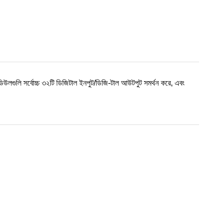
িউলগুলি সর্বোচ্চ ৩২টি ডিজিটাল ইনপুট/ডিজি-টাল আউটপুট সমর্থন করে, এবং