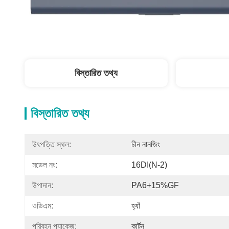
বিস্তারিত তথ্য
বিস্তারিত তথ্য
উৎপত্তি স্থল:
চীন নানজিং
মডেল নং:
16DI(N-2)
উপাদান:
PA6+15%GF
ওডিএম:
হ্যাঁ
পরিবহন প্যাকেজ:
কার্টন