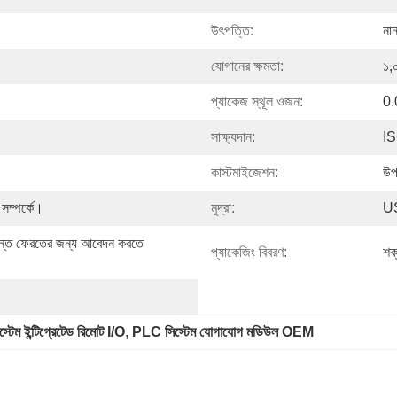
উৎপত্তি:
না
যোগানের ক্ষমতা:
১,
প্যাকেজ স্থূল ওজন:
0.
সাক্ষ্যদান:
IS
কাস্টমাইজেশন:
উপ
 সম্পর্কে।
মুদ্রা:
U
্যন্ত ফেরতের জন্য আবেদন করতে 
প্যাকেজিং বিবরণ:
শক
টেম ইন্টিগ্রেটেড রিমোট I/O
, 
PLC সিস্টেম যোগাযোগ মডিউল OEM