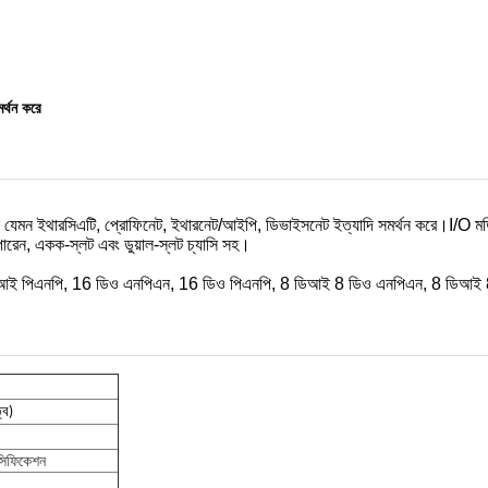
র্থন করে
কল যেমন ইথারসিএটি, প্রোফিনেট, ইথারনেট/আইপি, ডিভাইসনেট ইত্যাদি সমর্থন করে।I/O মড
ে পারেন, একক-স্লট এবং ডুয়াল-স্লট চ্যাসি সহ।
িআই পিএনপি, 16 ডিও এনপিএন, 16 ডিও পিএনপি, 8 ডিআই 8 ডিও এনপিএন, 8 ডিআই 8 
্ব)
েসিফিকেশন