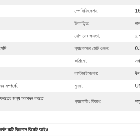
স্পেসিফিকেশন:
1
উৎপত্তি:
না
যোগানের ক্ষমতা:
১,
সেমি
প্যাকেজের মোট ওজন:
0.
কাঠামো:
সং
কাস্টমাইজেশন:
উপ
় সম্পর্কে.
মুদ্রা:
U
ত ফেরতের জন্য আবেদন করতে 
প্যাকেজিং বিবরণ:
শক
মর্থন মাল্টি ফিল্ডবাস রিমোট আইও