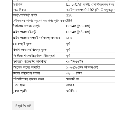
টপোলজি
EtherCAT মাস্টার স্পেসিফিকেশন উপর ন
নোড ঠিকানা
কনফিগারযোগ্য 0-192 (PLC শুধুমাত্র
ইনপুট/আউটপুট বাইট
128
মেইলবক্সের আকার প্রবেশ করান/প্রস্থান করুন
256
সিস্টেমের পাওয়ার ইনপুট
DC24V ((18-30V)
আইও পাওয়ার ইনপুট
DC24V ((18-30V)
আইও পাওয়ার সাপ্লাই বর্তমান প্রদান করে
১০ এ
ওভারকরেন্ট সুরক্ষা
হ্যাঁ
রিভার্স সংযোগের বিরুদ্ধে সুরক্ষা
হ্যাঁ
সিস্টেমের পাশের বৈদ্যুতিক বিচ্ছিন্নতা
হ্যাঁ
অপারেটিং পরিবেষ্টিত তাপমাত্রা
-১০°সি-৫৫°সি
পরিবেশে কাজের আর্দ্রতা
১০-৯৫% কোন ঘনীভবন নেই
কাজের পরিবেশের উচ্চতা
<২০০০ মিটার
পরিবেষ্টিত বায়ু ব্যবহার করুন
ক্ষয়কারী নয়
EMC স্তর
জোন A
সুরক্ষা শ্রেণি
আইপি৪০
বিস্তারিত ছবি