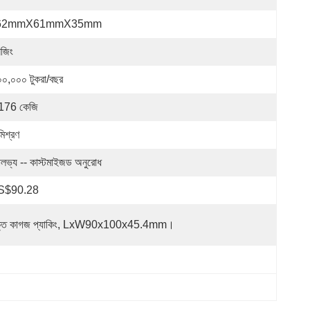
62mmX61mmX35mm
নজিং
০০,০০০ টুকরা/বছর
176 কেজি
মিশ্রণ
লভ্য -- কাস্টমাইজড অনুরোধ
S$90.28
্ত কাগজ প্যাকিং, LxW90x100x45.4mm।