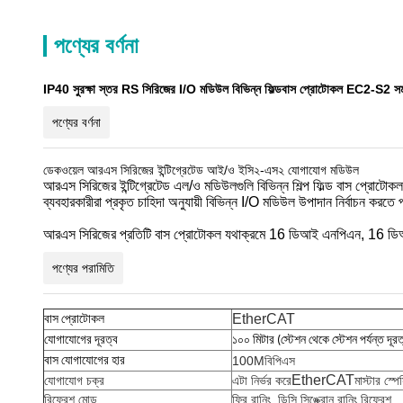
পণ্যের বর্ণনা
IP40 সুরক্ষা স্তর RS সিরিজের I/O মডিউল বিভিন্ন ফিল্ডবাস প্রোটোকল EC2-S2 সম
পণ্যের বর্ণনা
ডেকওয়েল আরএস সিরিজের ইন্টিগ্রেটেড আই/ও ইসি২-এস২ যোগাযোগ মডিউল
আরএস সিরিজের ইন্টিগ্রেটেড এল/ও মডিউলগুলি বিভিন্ন শিল্প ফিল্ড বাস প্রোটো
ব্যবহারকারীরা প্রকৃত চাহিদা অনুযায়ী বিভিন্ন I/O মডিউল উপাদান নির্বাচন করত
আরএস সিরিজের প্রতিটি বাস প্রোটোকল যথাক্রমে 16 ডিআই এনপিএন, 16 ড
পণ্যের পরামিতি
EtherCAT
বাস প্রোটোকল
যোগাযোগের দূরত্ব
১০০ মিটার (স্টেশন থেকে স্টেশন পর্যন্ত দূরত
1
00M
বিপিএস
বাস যোগাযোগের হার
EtherCAT
যোগাযোগ চক্র
এটা নির্ভর করে
মাস্টার স্প
রিফ্রেশ মোড
ফ্রি রানিং, ডিসি সিঙ্ক্রোন রানিং রিফ্রেশ