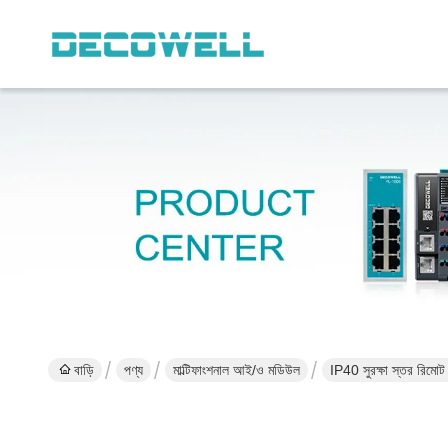
বাড়ি
পণ্য
মাল্টিফাংশনাল আই/ও মডিউল
IP40 সুরক্ষা স্তর রিমো