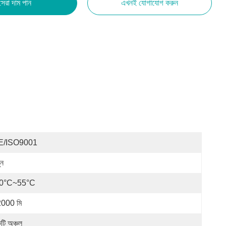
সেরা দাম পান
এখনই যোগাযোগ করুন
E/ISO9001
ুন
10°C~55°C
000 মি
টি অঞ্চল