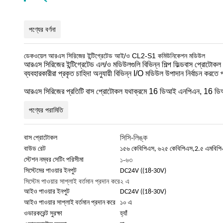
পণ্যের বর্ণনা
ডেকওয়েল আরএস সিরিজের ইন্টিগ্রেটেড আই/ও CL2-S1 কমিউনিকেশন মডিউল
আরএস সিরিজের ইন্টিগ্রেটেড এল/ও মডিউলগুলি বিভিন্ন শিল্প ফিল্ডবাস প্রোটোক
ব্যবহারকারীরা প্রকৃত চাহিদা অনুযায়ী বিভিন্ন I/O মডিউল উপাদান নির্বাচন করত
আরএস সিরিজের প্রতিটি বাস প্রোটোকল যথাক্রমে 16 ডিআই এনপিএন, 16 ড
পণ্যের পরামিতি
সিসি-লিঙ্ক
বাস প্রোটোকল
বাউড রেট
১৫৬ কেবিপিএস, ৬২৫ কেবিপিএস,2.৫ এমবিপি
১-৬৩
স্টেশন নম্বর সেটিং পরিসীমা
সিস্টেমের পাওয়ার ইনপুট
DC24V ((18-30V)
সিস্টেম পাওয়ার সাপ্লাই বর্তমান প্রদান করে
২ এ
আইও পাওয়ার ইনপুট
DC24V ((18-30V)
আইও পাওয়ার সাপ্লাই বর্তমান প্রদান করে
১০ এ
ওভারকরেন্ট সুরক্ষা
হ্যাঁ