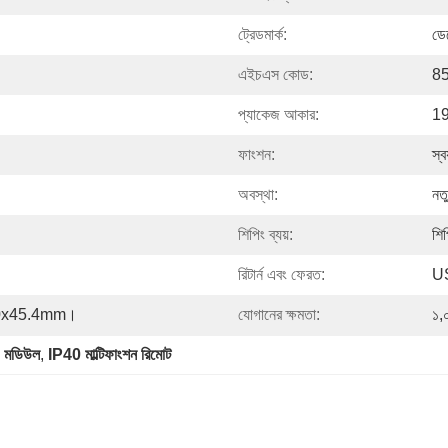
ট্রেডমার্ক:
ডে
এইচএস কোড:
8
প্যাকেজ আকার:
19
ফাংশন:
স্বয
অবস্থা:
নত
শিপিং ব্যয়:
শিপ
রিটার্ন এবং ফেরত:
U
100x45.4mm।
যোগানের ক্ষমতা:
১,
ইও মডিউল
, 
IP40 মাল্টিফাংশন রিমোট