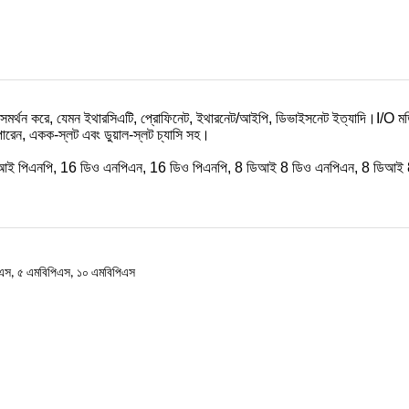
ল সমর্থন করে, যেমন ইথারসিএটি, প্রোফিনেট, ইথারনেট/আইপি, ডিভাইসনেট ইত্যাদি।I/O মড
ে পারেন, একক-স্লট এবং ডুয়াল-স্লট চ্যাসি সহ।
িআই পিএনপি, 16 ডিও এনপিএন, 16 ডিও পিএনপি, 8 ডিআই 8 ডিও এনপিএন, 8 ডিআই 8 
এস, ৫ এমবিপিএস, ১০ এমবিপিএস