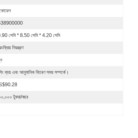
কোয়েল
538900000
.90 সেমি * 8.50 সেমি * 4.20 সেমি
়ংক্রিয় নিয়ন্ত্রণ
ুন
িং ব্যয় এবং আনুমানিক বিতরণ সময় সম্পর্কে।
S$90.28
০০,০০০ টুকরা/বছর