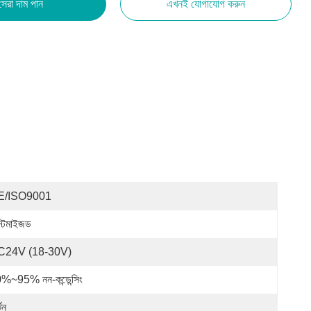
সেরা দাম পান
এখনই যোগাযোগ করুন
E/ISO9001
স্টমাইজড
C24V (18-30V)
%~95% নন-কন্ডেন্সিং
্টন