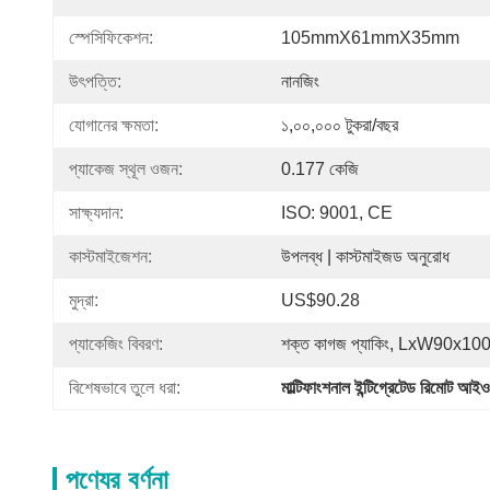
স্পেসিফিকেশন:
105mmX61mmX35mm
উৎপত্তি:
নানজিং
যোগানের ক্ষমতা:
১,০০,০০০ টুকরা/বছর
প্যাকেজ স্থূল ওজন:
0.177 কেজি
সাক্ষ্যদান:
ISO: 9001, CE
কাস্টমাইজেশন:
উপলব্ধ | কাস্টমাইজড অনুরোধ
মুদ্রা:
US$90.28
প্যাকেজিং বিবরণ:
শক্ত কাগজ প্যাকিং, LxW90x
বিশেষভাবে তুলে ধরা:
মাল্টিফাংশনাল ইন্টিগ্রেটেড রিমোট আ
পণ্যের বর্ণনা