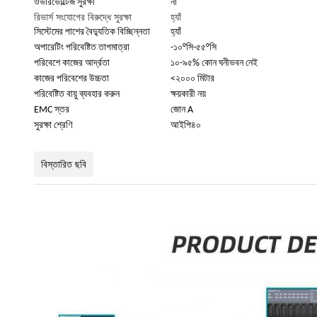
ওভারভোল্টেজ সুরক্ষা
না
রিভার্স সংযোগের বিরুদ্ধে সুরক্ষা
হ্যাঁ
সিস্টেমের পাশের বৈদ্যুতিক বিচ্ছিন্নতা
হ্যাঁ
অপারেটিং পরিবেষ্টিত তাপমাত্রা
-১০°সি-৫৫°সি
পরিবেশে কাজের আর্দ্রতা
১০-৯৫% কোন ঘনীভবন নেই
কাজের পরিবেশের উচ্চতা
<২০০০ মিটার
পরিবেষ্টিত বায়ু ব্যবহার করুন
ক্ষয়কারী নয়
EMC স্তর
জোন A
সুরক্ষা শ্রেণি
আইপি৪০
বিস্তারিত ছবি