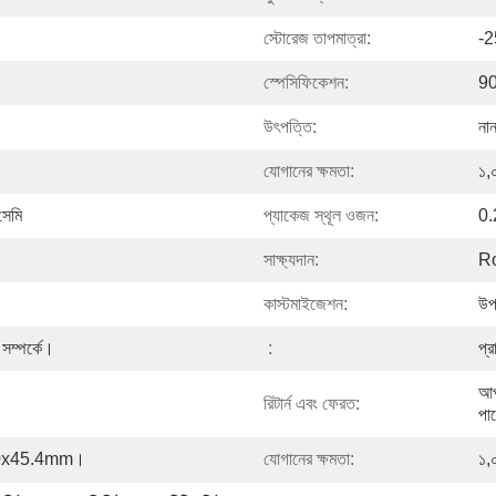
স্টোরেজ তাপমাত্রা:
-
স্পেসিফিকেশন:
90
উৎপত্তি:
না
যোগানের ক্ষমতা:
১,
সেমি
প্যাকেজ স্থূল ওজন:
0.
সাক্ষ্যদান:
R
কাস্টমাইজেশন:
উপ
 সম্পর্কে।
:
প্র
আপ
রিটার্ন এবং ফেরত:
পা
100x45.4mm।
যোগানের ক্ষমতা:
১,