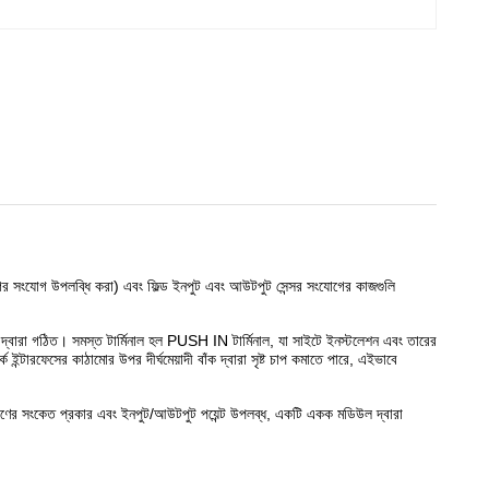
োগের সংযোগ উপলব্ধি করা) এবং ফিল্ড ইনপুট এবং আউটপুট সেন্সর সংযোগের কাজগুলি
শা দ্বারা গঠিত। সমস্ত টার্মিনাল হল PUSH IN টার্মিনাল, যা সাইটে ইনস্টলেশন এবং তারের
ন্টারফেসের কাঠামোর উপর দীর্ঘমেয়াদী বাঁক দ্বারা সৃষ্ট চাপ কমাতে পারে, এইভাবে
কেত প্রকার এবং ইনপুট/আউটপুট পয়েন্ট উপলব্ধ, একটি একক মডিউল দ্বারা