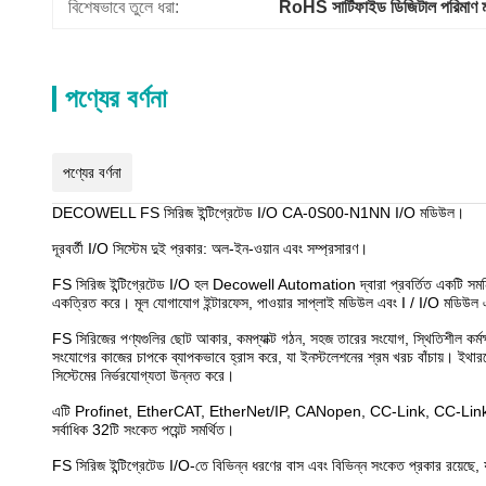
বিশেষভাবে তুলে ধরা:
RoHS সার্টিফাইড ডিজিটাল পরিমাণ
পণ্যের বর্ণনা
পণ্যের বর্ণনা
DECOWELL FS সিরিজ ইন্টিগ্রেটেড I/O CA-0S00-N1NN I/O মডিউল।
দূরবর্তী I/O সিস্টেম দুই প্রকার: অল-ইন-ওয়ান এবং সম্প্রসারণ।
FS সিরিজ ইন্টিগ্রেটেড I/O হল Decowell Automation দ্বারা প্রবর্তিত একটি সমন্বিত প
একত্রিত করে। মূল যোগাযোগ ইন্টারফেস, পাওয়ার সাপ্লাই মডিউল এবং I / I/O মডিউল
FS সিরিজের পণ্যগুলির ছোট আকার, কমপ্যাক্ট গঠন, সহজ তারের সংযোগ, স্থিতিশীল কর্মক্ষম
সংযোগের কাজের চাপকে ব্যাপকভাবে হ্রাস করে, যা ইনস্টলেশনের শ্রম খরচ বাঁচায়। ইথারনেট 
সিস্টেমের নির্ভরযোগ্যতা উন্নত করে।
এটি Profinet, EtherCAT, EtherNet/IP, CANopen, CC-Link, CC-Link IE Fiel
সর্বাধিক 32টি সংকেত পয়েন্ট সমর্থিত।
FS সিরিজ ইন্টিগ্রেটেড I/O-তে বিভিন্ন ধরণের বাস এবং বিভিন্ন সংকেত প্রকার রয়েছে, যা