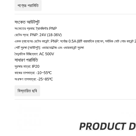
পণ্যের পরামিতি
সংকেত আউটপুট
সংকেতের প্রকার: ট্রানজিস্টর PNP
রেটেড স্তর: PNP: 24V (18-36V)
একক চ্যানেলের রেটেড কারেন্ট: PNP: সর্বোচ্চ 0.5A (8টি ধারাবাহিক চ্যানেল, সর্বাধিক মোট লোড কারেন্ট
পোর্ট সুরক্ষা (আউটপুট): ওভারভোল্টেজ এবং ওভারকারেন্ট সুরক্ষা
বৈদ্যুতিক বিচ্ছিন্নতা: AC 500V
সাধারণ পরামিতি
সুরক্ষার মাত্রা: IP20
কাজের তাপমাত্রা: -10~55ºC
সংরক্ষণ তাপমাত্রা: -25~85ºC
বিস্তারিত ছবি