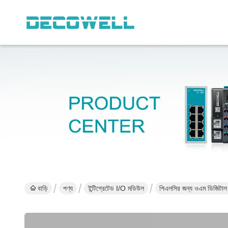
বাড়ি
পণ্য
ইন্টিগ্রেটেড I/O মডিউল
পিএলসির জন্য ওএম ডিজিটাল