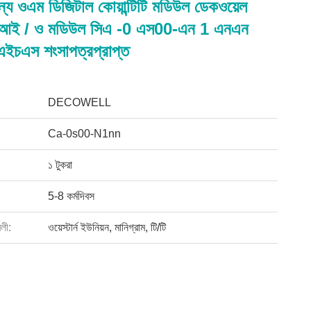
্য ওএম ডিজিটাল কোয়ান্টিটি মডিউল ডেকওয়েল
 আই / ও মডিউল সিএ -0 এস00-এন 1 এনএন
ইচএস শংসাপত্রপ্রাপ্ত
DECOWELL
Ca-0s00-N1nn
১ টুকরা
5-8 কর্মদিবস
বলী:
ওয়েস্টার্ন ইউনিয়ন, মানিগ্রাম, টি/টি