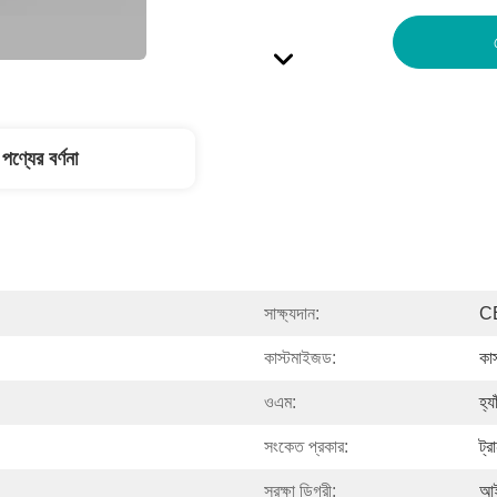
পণ্যের বর্ণনা
সাক্ষ্যদান:
C
কাস্টমাইজড:
কা
ওএম:
হ্যা
সংকেত প্রকার:
ট্
সুরক্ষা ডিগ্রী:
আই