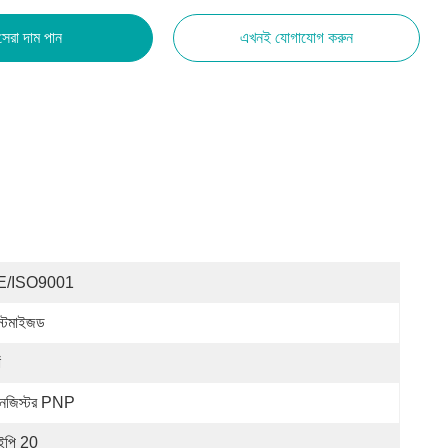
সেরা দাম পান
এখনই যোগাযোগ করুন
E/ISO9001
স্টমাইজড
ঁ
রানজিস্টর PNP
পি 20