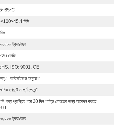
25~85ºC
×100×45.4 মিমি
নজিং
০০,০০০ টুকরা/বছর
226 কেজি
oHS, ISO: 9001, CE
লব্ধ | কাস্টমাইজড অনুরোধ
াথমিক পেমেন্ট সম্পূর্ণ পেমেন্ট
নি পণ্য প্রাপ্তির পরে 30 দিন পর্যন্ত ফেরতের জন্য আবেদন করতে 
রেন।
০০,০০০ টুকরা/বছর