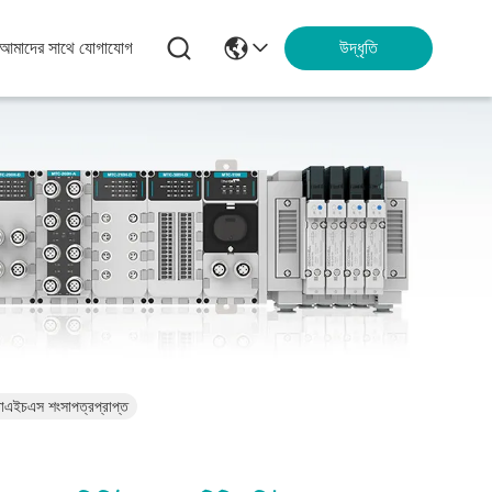
আমাদের সাথে যোগাযোগ
উদ্ধৃতি
োএইচএস শংসাপত্রপ্রাপ্ত