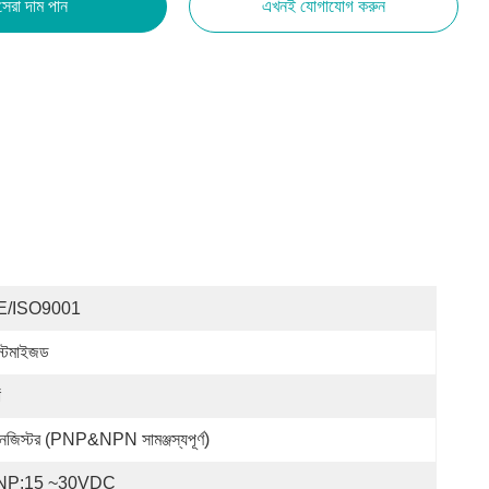
সেরা দাম পান
এখনই যোগাযোগ করুন
E/ISO9001
স্টমাইজড
ঁ
রানজিস্টর (PNP&NPN সামঞ্জস্যপূর্ণ)
NP:15 ~30VDC