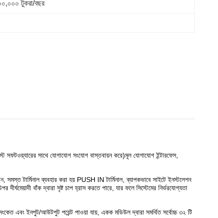
০০,০০০ টুকরা/বছর
হোস্ট সফটওয়্যারের সাথে যোগাযোগ সংযোগ বাস্তবায়ন করে)মূল যোগাযোগ ইন্টারফেস,
ন, সমস্ত টার্মিনাল ব্যবহার করা হয় PUSH IN টার্মিনাল, ব্যাপকভাবে সাইটে ইনস্টলেশন
্ঘমেয়াদী বাঁক দ্বারা সৃষ্ট চাপ হ্রাস করতে পারে, যার ফলে সিস্টেমের নির্ভরযোগ্যতা
ত এবং ইনপুট/আউটপুট পয়েন্ট পাওয়া যায়, একক মডিউল দ্বারা সমর্থিত সর্বোচ্চ ৩২ টি