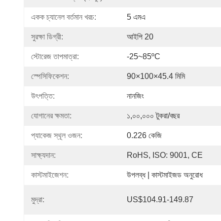
একক চ্যানেল বর্তমান খরচ:
5 এমএ
সুরক্ষা ডিগ্রী:
আইপি 20
স্টোরেজ তাপমাত্রা:
-25~85ºC
স্পেসিফিকেশন:
90×100×45.4 মিমি
উৎপত্তি:
নানজিং
যোগানের ক্ষমতা:
১,০০,০০০ টুকরা/বছর
প্যাকেজ স্থূল ওজন:
0.226 কেজি
সাক্ষ্যদান:
RoHS, ISO: 9001, CE
কাস্টমাইজেশন:
উপলব্ধ | কাস্টমাইজড অনুরোধ
মুদ্রা:
US$104.91-149.87