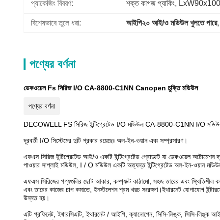
প্যাকেজিং বিবরণ:
শক্ত কাগজ প্যাকিং, LxW90x
বিশেষভাবে তুলে ধরা:
আইপি২০ আই/ও মডিউল খুলতে পারে
,
পণ্যের বর্ণনা
ডেকওয়েল Fs সিরিজ I/O CA-8800-C1NN Canopen চুক্তি মডিউল
পণ্যের বর্ণনা
DECOWELL FS সিরিজ ইন্টিগ্রেটেড I/O মডিউল CA-8800-C1NN I/O মডি
দূরবর্তী I/O সিস্টেমের দুটি প্রকার রয়েছেঃ অল-ইন-ওয়ান এবং সম্প্রসারণ।
এফএস সিরিজ ইন্টিগ্রেটেড আই/ও একটি ইন্টিগ্রেটেড প্রোডাক্ট যা ডেকওয়েল অটোমেশন দ্বা
পাওয়ার সাপ্লাই মডিউল, I / O মডিউল একটি অত্যন্ত ইন্টিগ্রেটেড অল-ইন-ওয়ান মডিউ
এফএস সিরিজের পণ্যগুলির ছোট আকার, কম্প্যাক্ট কাঠামো, সহজ তারের এবং স্থিতিশীল কর্মক
এবং তারের কাজের চাপ কমাতে, ইনস্টলেশন শ্রম খরচ সংরক্ষণ।ইথারনেট যোগাযোগ ইন্টারফেস একট
উন্নত হয়।
এটি প্রফিনেট, ইথারসিএটি, ইথারনেট / আইপি, ক্যানোপেন, সিসি-লিঙ্ক, সিসি-লিঙ্ক আইই 