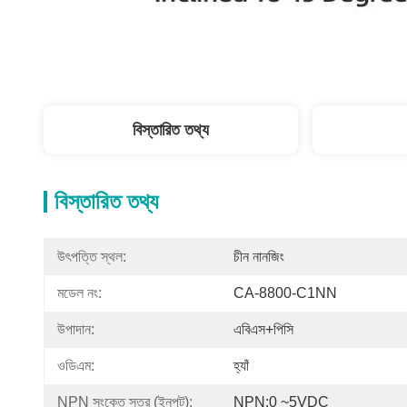
বিস্তারিত তথ্য
বিস্তারিত তথ্য
উৎপত্তি স্থল:
চীন নানজিং
মডেল নং:
CA-8800-C1NN
উপাদান:
এবিএস+পিসি
ওডিএম:
হ্যাঁ
NPN সংকেত স্তর (ইনপুট):
NPN:0 ~5VDC