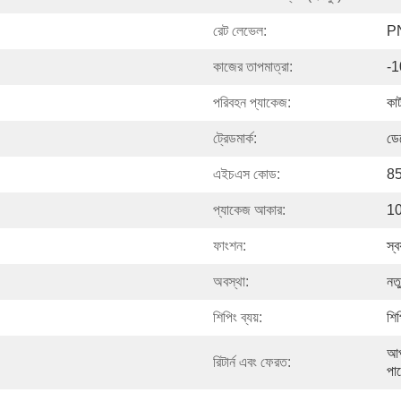
রেট লেভেল:
P
কাজের তাপমাত্রা:
-
পরিবহন প্যাকেজ:
কার
ট্রেডমার্ক:
ডে
এইচএস কোড:
8
প্যাকেজ আকার:
10
ফাংশন:
স্বয
অবস্থা:
নত
শিপিং ব্যয়:
শিপ
আপ
রিটার্ন এবং ফেরত:
পা