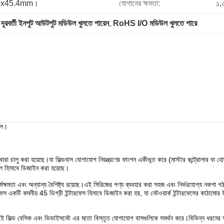
100x45.4mm।
যোগানের ক্ষমতা:
১,
 
দূরবর্তী ইনপুট আউটপুট মডিউল খুলতে পারেন
, 
RoHS I/O মডিউল খুলতে পারে
উল।
রা চালু করা হয়েছে।যা ফিল্ডবাস যোগাযোগ নিয়ন্ত্রণের ফাংশন একীভূত করে (মাস্টার কন্ট্রোলার বা 
ল হিসাবে ডিজাইন করা হয়েছে।
্ষমতা এবং অন্যান্য বৈশিষ্ট্য রয়েছে।এই সিরিজের পণ্য ব্যবহার করা সহজ এবং নির্ভরযোগ্য নকশা গঠ
ি কমনীয় 45 ডিগ্রী ইন্টারফেস হিসাবে ডিজাইন করা হয়, যা নেটওয়ার্ক ইন্টারফেসের কাঠামোর উপর দীর
ফিল্ড বেসিক এবং ডিভাইসনেট এর মতো বিস্তৃত যোগাযোগ বাসগুলিকে সমর্থন করে।বিভিন্ন ধরনের সংকে