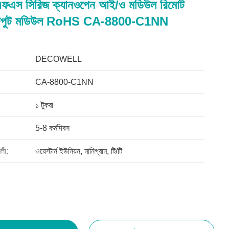
এফএস সিরিজ ক্যানওপেন আই/ও মডিউল রিমোট
টপুট মডিউল RoHS CA-8800-C1NN
DECOWELL
CA-8800-C1NN
১ টুকরা
5-8 কর্মদিবস
বলী:
ওয়েস্টার্ন ইউনিয়ন, মানিগ্রাম, টি/টি