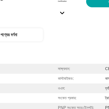
পণ্যের বর্ণনা
সাক্ষ্যদান:
C
কাস্টমাইজড:
কা
ওএম:
হ্যা
সংকেত প্রকার:
ট্
PNP সংকেত স্তর (ইনপুট):
P