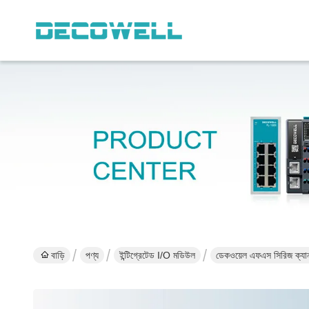
বাড়ি
পণ্য
ইন্টিগ্রেটেড I/O মডিউল
ডেকওয়েল এফএস সিরিজ ক