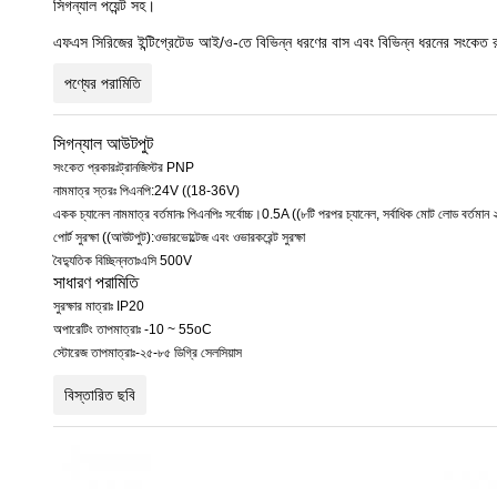
সিগন্যাল পয়েন্ট সহ।
এফএস সিরিজের ইন্টিগ্রেটেড আই/ও-তে বিভিন্ন ধরণের বাস এবং বিভিন্ন ধরনের সংকেত রয়েছ
পণ্যের পরামিতি
সিগন্যাল আউটপুট
সংকেত প্রকারঃট্রানজিস্টর PNP
নামমাত্র স্তরঃ পিএনপি:24V ((18-36V)
একক চ্যানেল নামমাত্র বর্তমানঃ পিএনপিঃ সর্বোচ্চ।0.5A ((৮টি পরপর চ্যানেল, সর্বাধিক মোট লোড বর্তমান
পোর্ট সুরক্ষা ((আউটপুট):ওভারভোল্টেজ এবং ওভারকরেন্ট সুরক্ষা
বৈদ্যুতিক বিচ্ছিন্নতাঃএসি 500V
সাধারণ পরামিতি
সুরক্ষার মাত্রাঃ IP20
অপারেটিং তাপমাত্রাঃ -10 ~ 55oC
স্টোরেজ তাপমাত্রাঃ-২৫-৮৫ ডিগ্রি সেলসিয়াস
বিস্তারিত ছবি