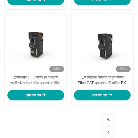
ভিডিও
ভিডিও
ইন্ডাস্ট্রিয়াল ১০০ এমবিপিএস ইথারনেট
EX সিরিজের ডিজিটাল ইনপুট মডিউল
প্রোফিনেট আইও মডিউল অ্যাডাপ্টার ডিজিটাল
EtherCAT অ্যাডাপ্টার IO মডিউল EX-
ইনপুট মডিউল এক্স-১১১০
1102 IP20 গ্রেড
সেরা দাম পান
সেরা দাম পান