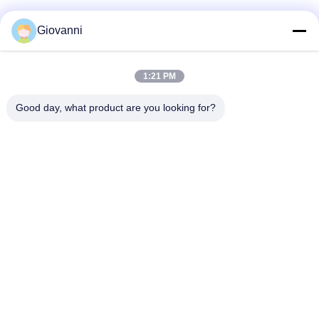
Giovanni
সোশ্যাল মিডিয়া
1:21 PM
দ্রুত যোগাযোগ
Good day, what product are you looking for?
টেলিফোন
+86-180-6120-9532
ই-মেইল
contact@njdecowell.com
ঠিকানা
বিল্ডিং ১৩, রুইচুয়াং ইন্টেলিজেন্ট ম্যানুফ্যাকচারিং পার্ক, নং ১৯ ল্যানক্সিন রোড, পুকৌ
জেলা, নানজিং
গোপনীয়তা নীতি
|
সাইট ম্যাপ