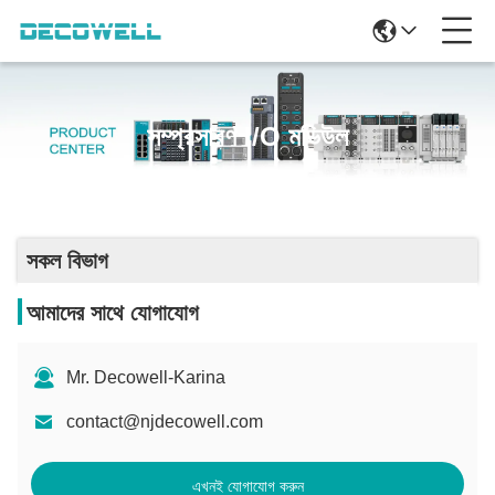
সম্প্রসারণ I/O মডিউল
সকল বিভাগ
আমাদের সাথে যোগাযোগ
Mr. Decowell-Karina
contact@njdecowell.com
এখনই যোগাযোগ করুন