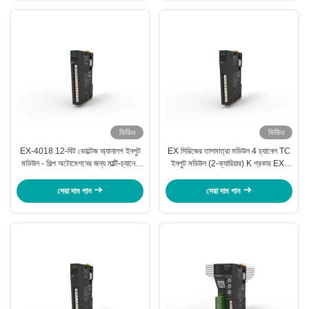
ভিডিও
ভিডিও
EX-4018 12-বিট ভোল্টেজ অ্যানালগ ইনপুট
EX সিরিজের তাপমাত্রা মডিউল 4 চ্যানেল TC
মডিউল - শিল্প অটোমেশনের জন্য মাল্টি-চ্যানেল
ইনপুট মডিউল (2-ক্যারিয়ার) K প্রকার EX-
I/O
4654
সেরা দাম পান
সেরা দাম পান