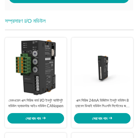
সম্প্রসারণ I/O মডিউল
ডেকওয়েল এক্স সিরিজ কার্ড I/O ইনপুট আউটপুট
এক্স সিরিজ 24mA ডিজিটাল ইনপুট মডিউল 8
মডিউল অ্যাডাপ্টার আইও মডিউল CANopen
চ্যানেল ডিআই মডিউল পিএলসি সিস্টেমের জন্য
NPN EX-2008
সেরা দাম পান
সেরা দাম পান