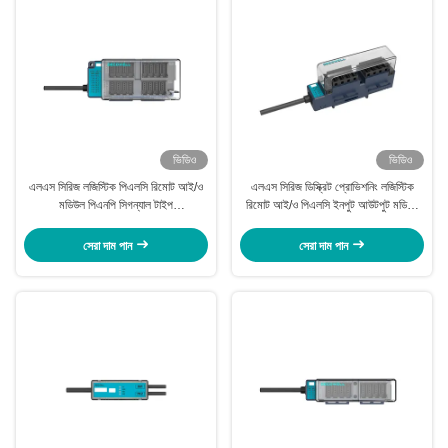
ভিডিও
ভিডিও
এলএস সিরিজ লজিস্টিক পিএলসি রিমোট আই/ও
এলএস সিরিজ ডিস্ক্রিট প্রোভিশনিং লজিস্টিক
মডিউল পিএনপি সিগন্যাল টাইপ
রিমোট আই/ও পিএলসি ইনপুট আউটপুট মডিউল
এলএস-৮ডিআই৮ডিও-পি২এফএস
এলএস-৮ডিআই-পি২এফএস
সেরা দাম পান
সেরা দাম পান