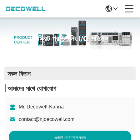
ডিস্ক্রিট প্রভিজনিং I/O মডিউল
সকল বিভাগ
আমাদের সাথে যোগাযোগ
Mr. Decowell-Karina
contact@njdecowell.com
এখনই যোগাযোগ করুন