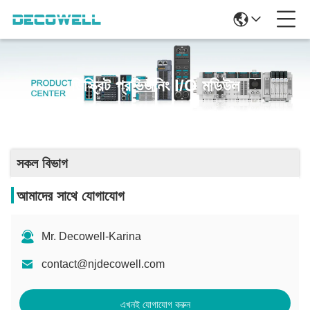
ডিস্ক্রিট প্রভিজনিং I/O মডিউল
সকল বিভাগ
আমাদের সাথে যোগাযোগ
Mr. Decowell-Karina
contact@njdecowell.com
এখনই যোগাযোগ করুন