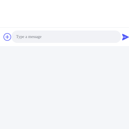
PLC সম্প্রসারণ মডিউল
সম্পর্কিত পণ্য
Photo
Video Call
Audio Call
হাই স্পিড এনালগ ইনপুট আউটপুট
IP20 অ্যানালগ আইও মডিউল 4
মডিউল 8 চ্যানেল 12 বিট বর্তমান
চ্যানেল 12 বিট ভোল্টেজ অ্যানালগ