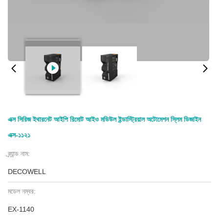
এক্স সিরিজ ইথারনেট আইপি রিমোট আইও মডিউল ইন্ডাস্ট্রিয়াল অটোমেশন স্লিম ডিজাইন
এক্স-১১২১
ব্র্যান্ড নাম:
DECOWELL
মডেল নম্বর:
EX-1140