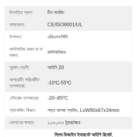
উৎপত্তি স্থল:
চীন নানজিং
সাক্ষ্যদান:
CE/ISO9001/UL
উপাদান:
এবিএস+পিসি
কাস্টমাইজ করুন বা না
কাস্টমাইজড
করুন:
সুরক্ষা শ্রেণী:
আইপি 20
অপারেটিং পরিবেষ্টিত
-10℃-55℃
তাপমাত্রা:
স্টোরেজ তাপমাত্রা:
-20~85ºC
প্যাকেজিং বিবরণ:
শক্ত কাগজ প্যাকিং, LxW90x67x34mm
যোগানের ক্ষমতা:
১,০০,০০০ টুকরা/বছর
স্লিম ডিজাইন ইথারনেট আইপি রিমোট
, 