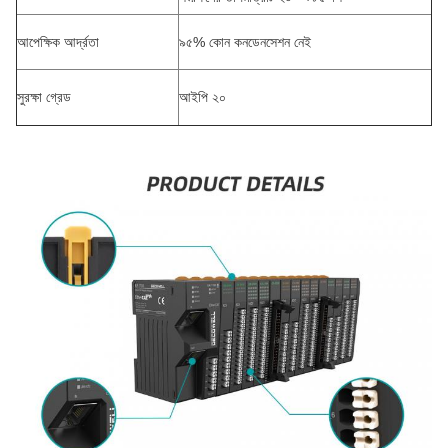
আপেক্ষিক আর্দ্রতা
৯৫% কোন কনডেনসেশন নেই
সুরক্ষা গ্রেড
আইপি ২০