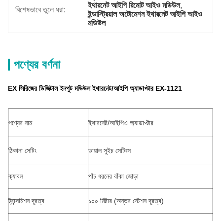
ইথারনেট আইপি রিমোট আইও মডিউল
, 
বিশেষভাবে তুলে ধরা:
ইন্ডাস্ট্রিয়াল অটোমেশন ইথারনেট আইপি আইও 
মডিউল
পণ্যের বর্ণনা
EX সিরিজের ডিজিটাল ইনপুট মডিউল ইথারনেট/আইপি অ্যাডাপ্টার EX-1121
পণ্যের নাম
ইথারনেট/আইপিএ অ্যাডাপ্টার
ঠিকানা সেটিং
ডায়াল সুইচ সেটিংস
ক্যাবল
পাঁচ ধরনের বাঁকা জোড়া
ট্রান্সমিশন দূরত্ব
১০০ মিটার (অন্তর স্টেশন দূরত্ব)