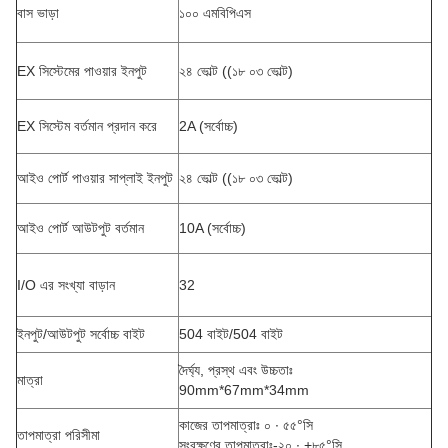
বাস ভাড়া
১০০ এমবিপিএস
EX সিস্টেমের পাওয়ার ইনপুট
২৪ ভোল্ট ((১৮ ০৩ ভোল্ট)
EX সিস্টেম বর্তমান প্রদান করে
2A (সর্বোচ্চ)
আইও পোর্ট পাওয়ার সাপ্লাই ইনপুট
২৪ ভোল্ট ((১৮ ০৩ ভোল্ট)
আইও পোর্ট আউটপুট বর্তমান
10A (সর্বোচ্চ)
I/O এর সংখ্যা বাড়ান
32
ইনপুট/আউটপুট সর্বোচ্চ বাইট
504 বাইট/504 বাইট
দৈর্ঘ্য, প্রস্থ এবং উচ্চতাঃ
মাত্রা
90mm*67mm*34mm
কাজের তাপমাত্রাঃ ০ ∙ ৫৫°সি
তাপমাত্রা পরিসীমা
সংরক্ষণের তাপমাত্রাঃ-২০ ∙ +৮৫°সি