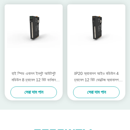
হাই স্পিড এনালগ ইনপুট আউটপুট
IP20 অ্যানালগ আইও মডিউল 4
মডিউল 8 চ্যানেল 12 বিট বর্তমান
চ্যানেল 12 বিট ভোল্টেজ অ্যানালগ
এনালগ ইনপুট EX-4418
আউটপুট EX-5014 সহ
সেরা দাম পান
সেরা দাম পান