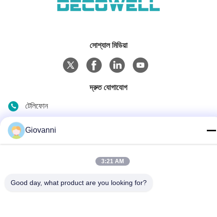
সোশ্যাল মিডিয়া
দ্রুত যোগাযোগ
টেলিফোন
+86-180-6120-9532
Giovanni
ই-মেইল
contact@njdecowell.com
3:21 AM
ঠিকানা
Good day, what product are you looking for?
বিল্ডিং ১৩, রুইচুয়াং ইন্টেলিজেন্ট ম্যানুফ্যাকচারিং পার্ক, নং ১৯ ল্যানক্সিন রোড, পুকৌ
জেলা, নানজিং