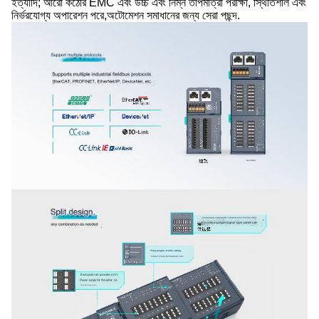
ইত্যাদি; আরো কঠোর EMC এবং উচ্চ এবং নিম্ন তাপমাত্রা পরীক্ষা, স্থিতিশীল এবং
নির্ভরযোগ্য অপারেশন পরে,অটোমেশন সমাধানের জন্য সেরা পছন্দ.