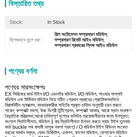
বিস্তারিত তথ্য
Stock:
In Stock
শিল্প অটোমেশন সম্প্রসারণ মডিউল
, 
বিশেষভাবে তুলে ধরা:
সম্প্রসারণ রিমোট আইও মডিউল
, 
সম্প্রসারণ প্রকারের প্লিক আইও মডিউল
পণ্যের বর্ণনা
পণ্যের সারসংক্ষেপঃ
EX সিরিজের কার্ড টাইপ I/O এডাপ্টার মডিউল, I/O মডিউল, পাওয়ার সাপ্লাই
মডিউল এবং টার্মিনাল মডিউল নিয়ে গঠিত।প্রধান প্রবাহের প্রোটোকলগুলিতে
বিরামবিহীন অ্যাক্সেস, ব্যবহারকারীরা সাইটের প্রকৃত চাহিদা অনুযায়ী চয়ন করতে
পারেন; কম্প্যাক্ট নকশা, উচ্চ ডিগ্রী ইন্টিগ্রেশন, কম্প্যাক্ট আকার, আরো স্থান সংরক্ষণ
বৈদ্যুতিক মন্ত্রিসভা,আরো চাহিদাপূর্ণ দৃশ্যের ভলিউম প্রয়োজনীয়তার জন্য উপযুক্ত;
সংযোগ স্থিতিশীলতা, মডিউল 1 বার স্থিতিশীলতা উন্নত করতে প্যাচ টাইপ তুলনায়
কার্ড buckle লক বাদামী ভালুক নকশা গ্রহণ;I / O মডিউল টাইপ বিভিন্ন সংকেত
ধরনের সমর্থন সমৃদ্ধ, যেমন ডিজিটাল, এনালগ, ফাংশন মডিউল, যোগাযোগ মডিউল