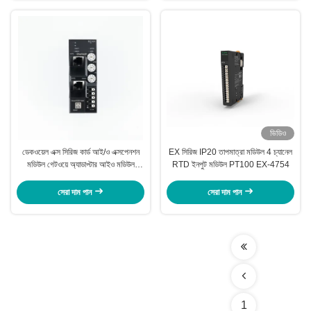
ভিডিও
ডেকওয়েল এক্স সিরিজ কার্ড আই/ও এক্সপেনশন
EX সিরিজ IP20 তাপমাত্রা মডিউল 4 চ্যানেল
মডিউল গেটওয়ে অ্যাডাপ্টার আইও মডিউল
RTD ইনপুট মডিউল PT100 EX-4754
এবিএস পিসি উপাদান
সেরা দাম পান
সেরা দাম পান
1