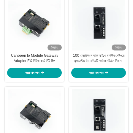
ভিডিও
ভিডিও
Canopen Io Module Gateway
100 এমবিপিএস কার্ড আই/ও মডিউল গেটওয়ে
Adapter EX সিরিজ কার্ড I/O শিল্প
অ্যাডাপ্টার ইথারসিএটি আইও মডিউল পিএলসি
স্বয়ংক্রিয়তা যন্ত্রাংশ
সিস্টেমের জন্য
সেরা দাম পান
সেরা দাম পান